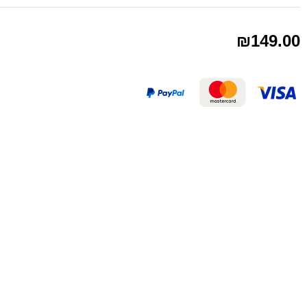
₪
149.00