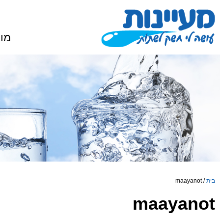
מוצ
בית
/
maayanot
maayanot